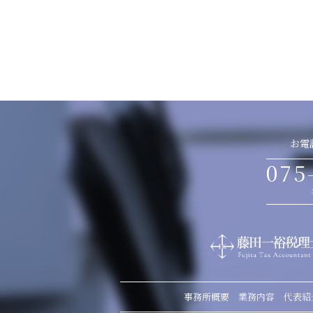
お電
075
事務所概要
業務内容
代表紹