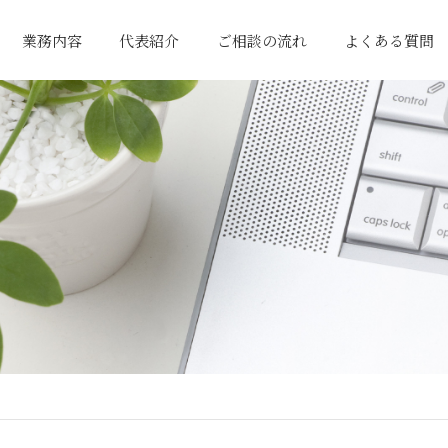
業務内容
代表紹介
ご相談の流れ
よくある質問
一般税務サポート
国際貿易関連業務
経営サポート
相続関連業務
行政書士業務
まずはお問い合わせ
プランの提案
サポート開始
初回相談
ご契約