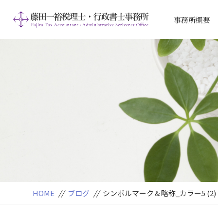
事務所概要
アクセス
ご挨拶
HOME
//
ブログ
//
シンボルマーク＆略称_カラー5 (2)