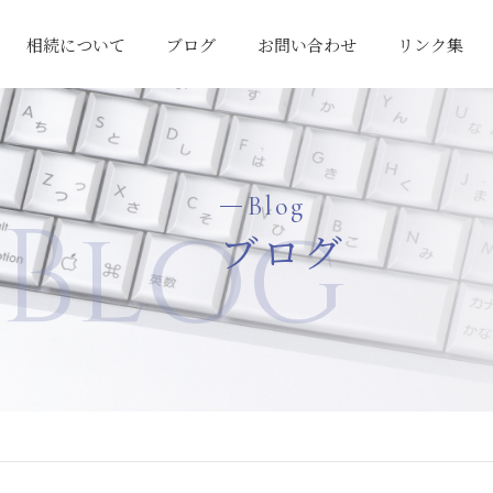
相続について
ブログ
お問い合わせ
リンク集
相続対策の考え方
「争続」の回避
相続税申告料金
Blog
Blog
ブログ