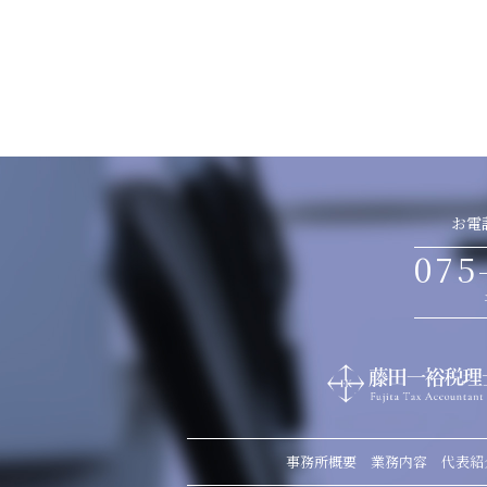
お電
075
事務所概要
業務内容
代表紹