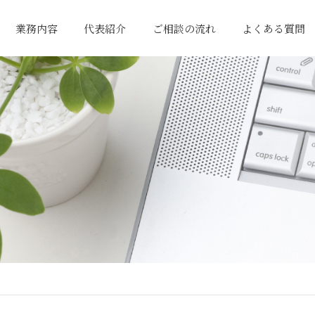
業務内容
代表紹介
ご相談の流れ
よくある質問
一般税務サポート
国際貿易関連業務
経営サポート
相続関連業務
行政書士業務
まずはお問い合わせ
プランの提案
サポート開始
初回相談
ご契約