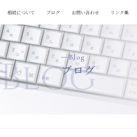
相続について
ブログ
お問い合わせ
リンク集
相続対策の考え方
「争続」の回避
相続税申告料金
Blog
Blog
ブログ