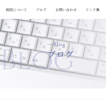
相続について
ブログ
お問い合わせ
リンク集
相続対策の考え方
「争続」の回避
相続税申告料金
Blog
Blog
ブログ