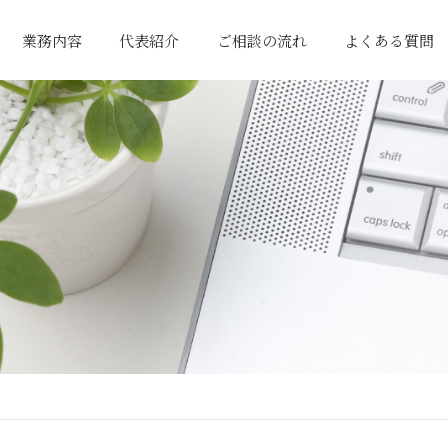
業務内容
代表紹介
ご相談の流れ
よくある質問
一般税務サポート
国際貿易関連業務
経営サポート
相続関連業務
行政書士業務
まずはお問い合わせ
プランの提案
サポート開始
初回相談
ご契約