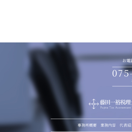
お電
075
事務所概要
業務内容
代表紹