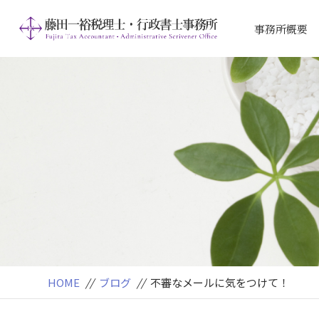
事務所概要
アクセス
ご挨拶
HOME
//
ブログ
//
不審なメールに気をつけて！