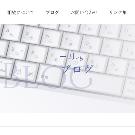
相続について
ブログ
お問い合わせ
リンク集
相続対策の考え方
「争続」の回避
相続税申告料金
Blog
Blog
ブログ