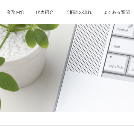
業務内容
代表紹介
ご相談の流れ
よくある質問
一般税務サポート
国際貿易関連業務
経営サポート
相続関連業務
行政書士業務
まずはお問い合わせ
プランの提案
サポート開始
初回相談
ご契約