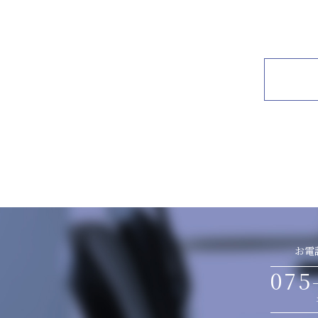
お電
075